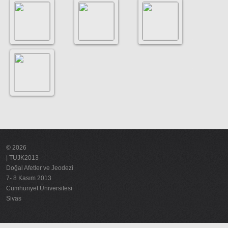
Reklam
© 2026
| TUJK2013
Doğal Afetler ve Jeodezi
7- 8 Kasım 2013
Cumhuriyet Üniversitesi
Sivas