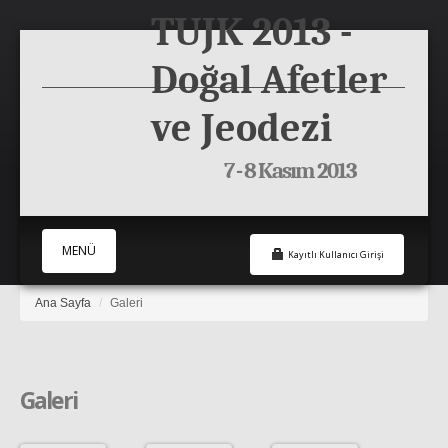
TUJK 2013 -
Doğal Afetler
ve Jeodezi
7 - 8 Kasım 2013
MENÜ
Kayıtlı Kullanıcı Girişi
Ana Sayfa
/
Galeri
Ana Sayfa
Genel Bilgiler
Katılım
Galeri
Bildiriler
İletişim