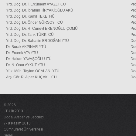
Yrd. Doç. Dr. İ. Ercüment AYAZLI CÜ
Pr
Yrd. Doç. Dr. İbrahim TİRYAKİOĞLU AKÜ
Pr
Yrd. Doç. Dr. Kamil TEKE HÜ
Pr
Yrd. Doç. Dr. Önder GÜRSOY CÜ
Pr
Yrd. Doç. Dr. R. Cüneyt ERENOĞLU ÇOMÜ
Pr
Yrd. Doç. Dr. Tarık TÜRK CÜ
Pr
Yrd. Doç. Dr. Bahattin ERDOĞAN YTÜ
Do
Dr. Burak AKPINAR YTÜ
Do
Dr. Ercenk ATA YTÜ
Doç
Dr. Hakan YAVAŞOĞLU İTÜ
Do
Dr. N. Onur AYKUT YTÜ
Do
Yük. Müh. Taylan ÖCALAN YTÜ
Do
Arş. Gör. R. Alper KUÇAK CÜ
Do
© 2026
| TUJK2013
Doğal Afetler ve Jeodezi
7- 8 Kasım 2013
Cumhuriyet Üniversitesi
Sivas