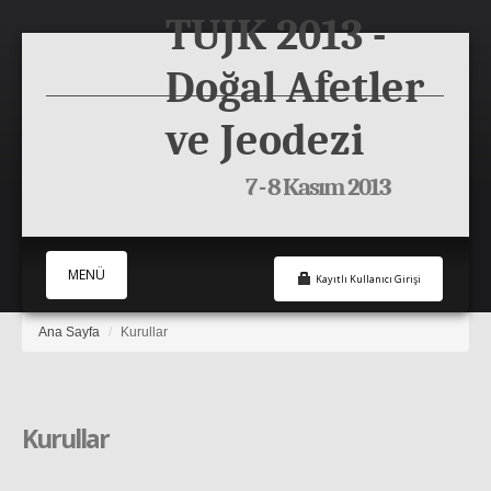
TUJK 2013 -
Doğal Afetler
ve Jeodezi
7 - 8 Kasım 2013
MENÜ
Kayıtlı Kullanıcı Girişi
Ana Sayfa
/
Kurullar
Ana Sayfa
Genel Bilgiler
Katılım
Kurullar
Bildiriler
İletişim