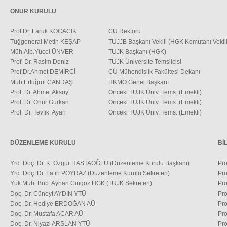
Reklam
ONUR KURULU
Prof.Dr. Faruk KOCACIK
CÜ Rektörü
Tuğgeneral Metin KEŞAP
TUJJB Başkanı Vekili (HGK Komutanı Vekili
Müh.Alb.Yücel ÜNVER
TUJK Başkanı (HGK)
Prof. Dr. Rasim Deniz
TUJK Üniversite Temsilcisi
Prof.Dr.Ahmet DEMİRCİ
CÜ Mühendislik Fakültesi Dekanı
Müh.Ertuğrul CANDAŞ
HKMO Genel Başkanı
Prof. Dr. Ahmet Aksoy
Önceki TUJK Üniv. Tems. (Emekli)
Prof. Dr. Onur Gürkan
Önceki TUJK Üniv. Tems. (Emekli)
Prof. Dr. Tevfik Ayan
Önceki TUJK Üniv. Tems. (Emekli)
DÜZENLEME KURULU
Bİ
Yrd. Doç. Dr. K. Özgür HASTAOĞLU (Düzenleme Kurulu Başkanı)
Pro
Yrd. Doç. Dr. Fatih POYRAZ (Düzenleme Kurulu Sekreteri)
Pro
Yük.Müh. Bnb. Ayhan Cingöz HGK (TUJK Sekreteri)
Pr
Doç. Dr. Cüneyt AYDIN YTÜ
Pro
Doç. Dr. Hediye ERDOĞAN AÜ
Pr
Doç. Dr. Mustafa ACAR AÜ
Pro
Doç. Dr. Niyazi ARSLAN YTÜ
Pro