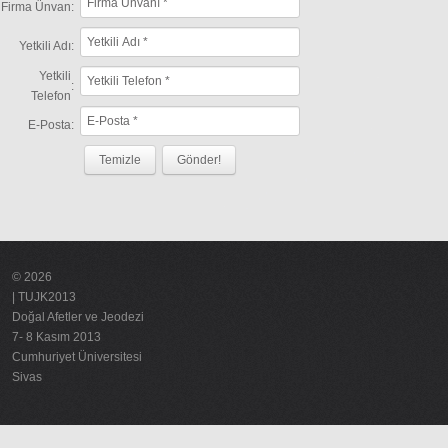
Firma Ünvan
:
Reklam
Yetkili Adı
:
Yetkili
:
Telefon
E-Posta
:
© 2026
| TUJK2013
Doğal Afetler ve Jeodezi
7- 8 Kasım 2013
Cumhuriyet Üniversitesi
Sivas